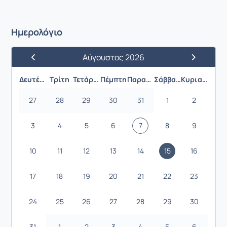
Ημερολόγιο
Αύγουστος 2026
Προηγούμενος Μήνας
Επόμενος 
Δευτέρα
Τρίτη
Τετάρτη
Πέμπτη
Παρασκευή
Σάββατο
Κυριακή
27
28
29
30
31
1
2
3
4
5
6
7
8
9
10
11
12
13
14
15
16
17
18
19
20
21
22
23
24
25
26
27
28
29
30
31
1
2
3
4
5
6