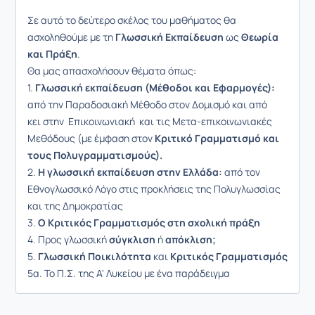
Σε αυτό το δεύτερο σκέλος του μαθήματος θα
ασχοληθούμε με τη
Γλωσσική Εκπαίδευση
ως
Θεωρία
και Πράξη
.
Θα μας απασχολήσουν θέματα όπως:
1.
Γλωσσική εκπαίδευση (Μέθοδοι και Εφαρμογές):
από την Παραδοσιακή Μέθοδο στον Δομισμό και από
κει στην Επικοινωνιακή και τις Μετα-επικοινωνιακές
Μεθόδους (με έμφαση στον
Κριτικό Γραμματισμό και
τους Πολυγραμματισμούς).
2.
Η γλωσσική εκπαίδευση στην Ελλάδα:
από τον
Εθνογλωσσικό Λόγο στις προκλήσεις της Πολυγλωσσίας
και της Δημοκρατίας
3.
Ο Κριτικός Γραμματισμός στη σχολική πράξη
4. Προς γλωσσική
σύγκλιση
ή
απόκλιση;
5.
Γλωσσική Ποικιλότητα
και
Κριτικός Γραμματισμός
5α. Το Π.Σ. της Α' Λυκείου με ένα παράδειγμα