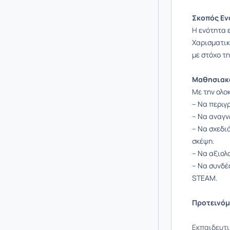
Σκοπός Εν
Η ενότητα 
Χαρισματικ
με στόχο τ
Μαθησιακο
Με την ολο
– Να περιγ
– Να αναγν
– Να σχεδι
σκέψη.
– Να αξιολ
– Να συνδέ
STEAM.
Προτεινόμ
Εκπαιδευτι