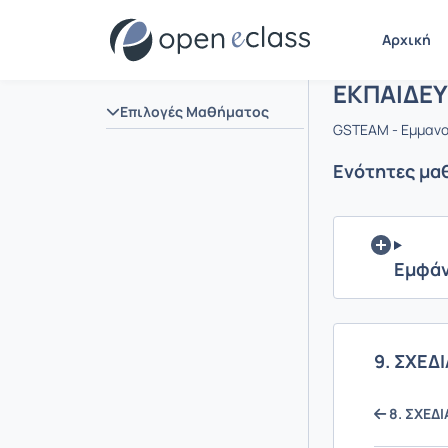
Μάθημα : 
Αρχική Σελίδα
Αρχική
ΕΚΠΑΙΔΕ
Επιλογές Μαθήματος
GSTEAM - Εμμαν
Ενότητες μα
Εμφάν
9. ΣΧΕ
8. ΣΧΕΔ