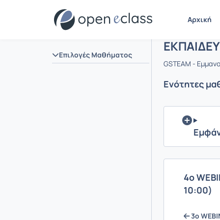
Μάθημα : 
Αρχική Σελίδα
Αρχική
ΕΚΠΑΙΔΕ
Επιλογές Μαθήματος
GSTEAM - Εμμαν
Ενότητες μα
Εμφάν
4ο WEBI
10:00)
3ο WEBIN