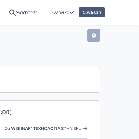
AM
ς
Ελληνικά
Σύνδεση
:00)
3ο WEBINAR: ΤΕΧΝΟΛΟΓΙΑ ΣΤΗΝ ΕΚ...