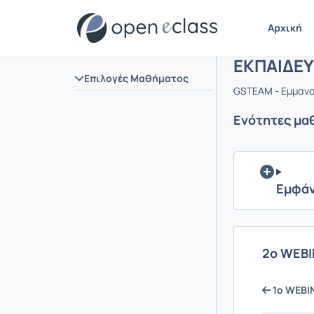
Μάθημα : 
Αρχική Σελίδα
Αρχική
ΕΚΠΑΙΔΕ
Επιλογές Μαθήματος
GSTEAM - Εμμαν
Ενότητες μα
Εμφάν
2ο WEBI
1ο WEBIN