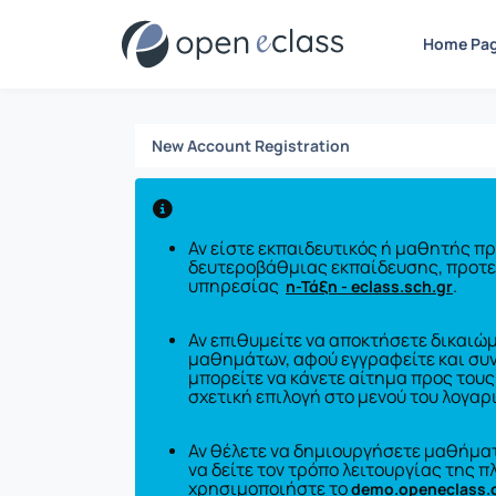
Registration
Home Pa
New Account Registration
Αν είστε εκπαιδευτικός ή μαθητής 
δευτεροβάθμιας εκπαίδευσης, προτεί
υπηρεσίας
.
η-Τάξη - eclass.sch.gr
Αν επιθυμείτε να αποκτήσετε δικαιώ
μαθημάτων, αφού εγγραφείτε και συ
μπορείτε να κάνετε αίτημα προς τους
σχετική επιλογή στο μενού του λογαρ
Αν θέλετε να δημιουργήσετε μαθήματ
να δείτε τον τρόπο λειτουργίας της
χρησιμοποιήστε το
demo.openeclass.