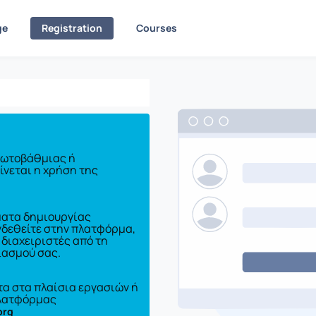
ge
Registration
Courses
πρωτοβάθμιας ή
νεται η χρήση της
ματα δημιουργίας
νδεθείτε στην πλατφόρμα,
 διαχειριστές από τη
ιασμού σας.
α στα πλαίσια εργασιών ή
 πλατφόρμας
org