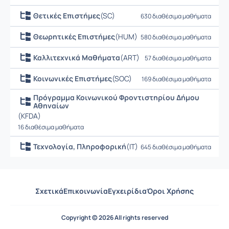
Θετικές Επιστήμες
(SC)
630 διαθέσιμα μαθήματα
Θεωρητικές Επιστήμες
(HUM)
580 διαθέσιμα μαθήματα
Καλλιτεχνικά Μαθήματα
(ART)
57 διαθέσιμα μαθήματα
Κοινωνικές Επιστήμες
(SOC)
169 διαθέσιμα μαθήματα
Πρόγραμμα Κοινωνικού Φροντιστηρίου Δήμου
Αθηναίων
(KFDA)
16 διαθέσιμα μαθήματα
Τεχνολογία, Πληροφορική
(IT)
645 διαθέσιμα μαθήματα
Σχετικά
Επικοινωνία
Εγχειρίδια
Όροι Χρήσης
Copyright © 2026 All rights reserved