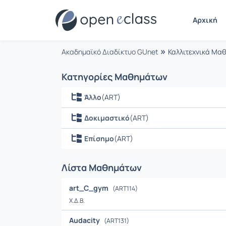
Μαθήματα
Αρχική
»
Ακαδημαϊκό Διαδίκτυο GUnet
Καλλιτεχνικά Μα
Κατηγορίες Μαθημάτων
Άλλο
(ART)
Δοκιμαστικό
(ART)
Επίσημο
(ART)
Λίστα Μαθημάτων
art_C_gym
(ART114)
Χ.Δ.Β.
Audacity
(ART131)