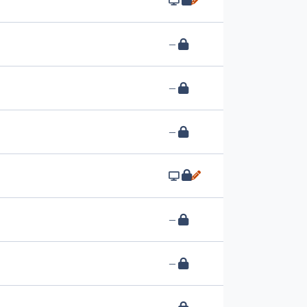
—
—
—
—
—