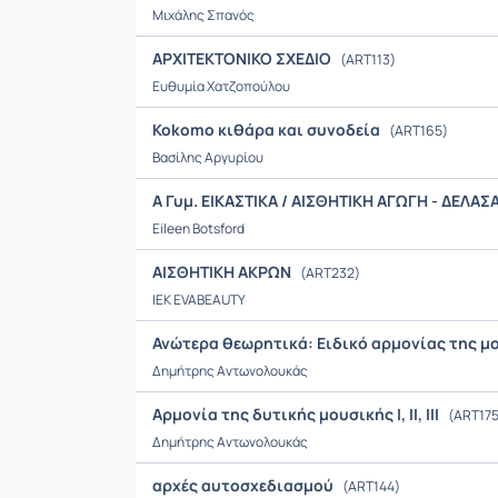
Μιχάλης Σπανός
AΡΧΙΤΕΚΤΟΝΙΚΟ ΣΧΕΔΙΟ
(ART113)
Ευθυμία Χατζοπούλου
Kokomo κιθάρα και συνοδεία
(ART165)
Bασίλης Aργυρίου
Α Γυμ. ΕΙΚΑΣΤΙΚΑ / ΑΙΣΘΗΤΙΚΗ ΑΓΩΓΗ - ΔΕΛΑ
Eileen Botsford
ΑΙΣΘΗΤΙΚΗ ΑΚΡΩΝ
(ART232)
IEK EVABEAUTY
Ανώτερα θεωρητικά: Ειδικό αρμονίας της μουσ
Δημήτρης Αντωνολουκάς
Αρμονία της δυτικής μουσικής I, II, III
(ART175
Δημήτρης Αντωνολουκάς
αρχές αυτοσχεδιασμού
(ART144)