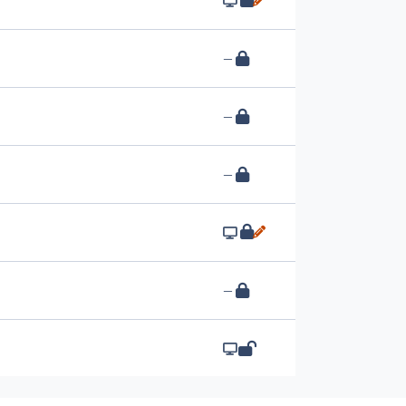
—
—
—
—