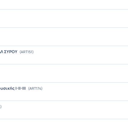
ΣΑΛ ΣΥΡΟΥ
(ART151)
ικής I-II-III
(ART174)
)