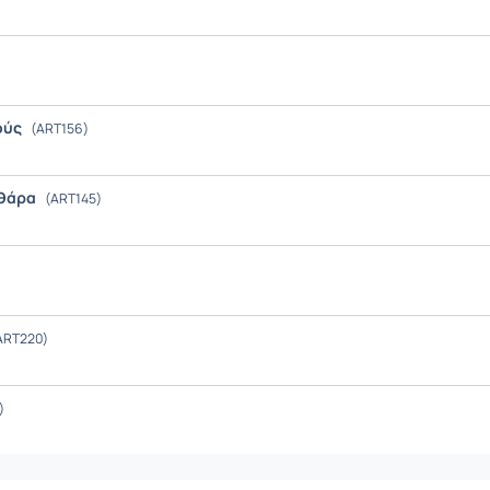
μούς
(ART156)
ιθάρα
(ART145)
ART220)
)