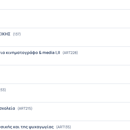
ΣΙΚΗΣ
(137)
ια κινηματογράφο & media I,II
(ART228)
33)
 σχολεία
(ART215)
υσικής και της ψυχαγωγίας
(ART135)