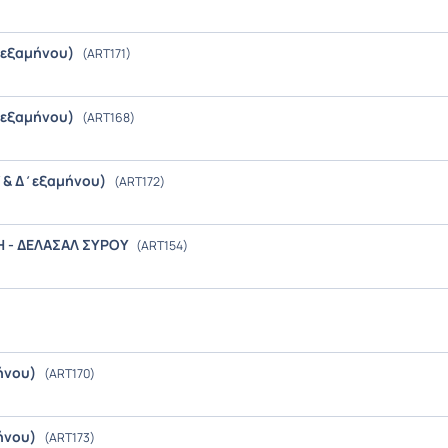
Α΄εξαμήνου)
(ART171)
Β΄εξαμήνου)
(ART168)
Γ΄& Δ΄εξαμήνου)
(ART172)
Η - ΔΕΛΑΣΑΛ ΣΥΡΟΥ
(ART154)
ήνου)
(ART170)
ήνου)
(ART173)