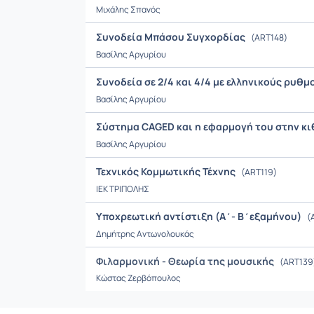
Μιχάλης Σπανός
Συνοδεία Μπάσου Συγχορδίας
(ART148)
Bασίλης Aργυρίου
Συνοδεία σε 2/4 και 4/4 με ελληνικούς ρυθ
Bασίλης Aργυρίου
Σύστημα CAGED και η εφαρμογή του στην κ
Bασίλης Aργυρίου
Τεχνικός Κομμωτικής Τέχνης
(ART119)
ΙΕΚ ΤΡΙΠΟΛΗΣ
Υποχρεωτική αντίστιξη (Α΄- Β΄εξαμήνου)
(
Δημήτρης Αντωνολουκάς
Φιλαρμονική - Θεωρία της μουσικής
(ART139
Κώστας Ζερβόπουλος