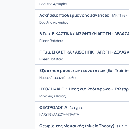
Bασίλης Aργυρίου
Ασκήσεις προθέρμανσης advanced
(ART146)
Bασίλης Aργυρίου
Β Γυμ. ΕΙΚΑΣΤΙΚΑ / ΑΙΣΘΗΤΙΚΗ ΑΓΩΓΗ - ΔΕΛΑ
Eileen Botsford
Γ Γυμ. ΕΙΚΑΣΤΙΚΑ / ΑΙΣΘΗΤΙΚΗ ΑΓΩΓΗ - ΔΕΛΑ
Eileen Botsford
Εξάσκηση μουσικών ικανοτήτων (Ear Traini
Νάσος Διαμαντόπουλος
ΗΧΟΛΗΨΙΑ Γ΄: Ήχος για Ραδιόφωνο – Τηλεόρα
Μιχαλης Σπανός
ΘΕΑΤΡΟΛΟΓΙΑ
(calypso)
ΚΑΛΥΨΩ ΛΑΖΟΥ-ΜΠΑΛΤΑ
Θεωρία της Μουσικής (Music Theory)
(ART21