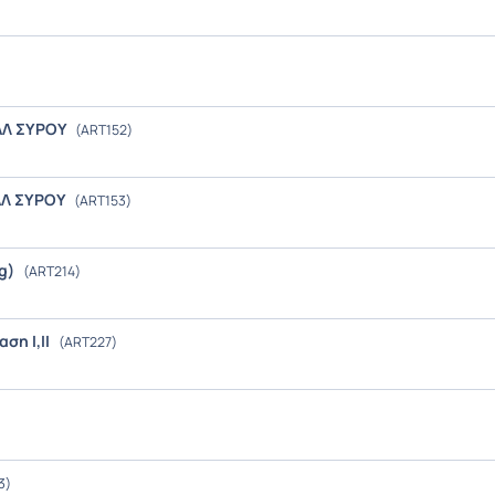
ΣΑΛ ΣΥΡΟΥ
(ART152)
ΣΑΛ ΣΥΡΟΥ
(ART153)
ng)
(ART214)
ση Ι,ΙΙ
(ART227)
3)