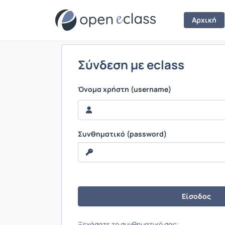
Σύνδεση
Αρχική
Σύνδεση με eclass
Όνομα χρήστη (username)
Συνθηματικό (password)
Ξεχάσατε το συνθηματικό σας;