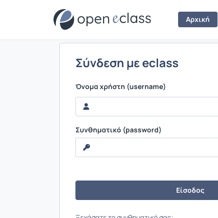
Σύνδεση
Αρχική
Σύνδεση με eclass
Όνομα χρήστη (username)
Συνθηματικό (password)
Ξεχάσατε το συνθηματικό σας;