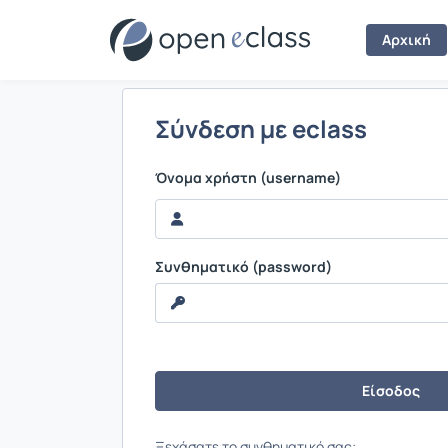
Σύνδεση
Αρχική
Σύνδεση με eclass
Όνομα χρήστη (username)
Συνθηματικό (password)
Ξεχάσατε το συνθηματικό σας;