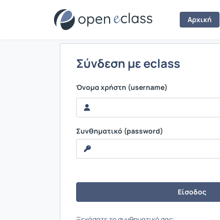
Σύνδεση
Αρχική
Σύνδεση με eclass
Όνομα χρήστη (username)
Συνθηματικό (password)
Ξεχάσατε το συνθηματικό σας;