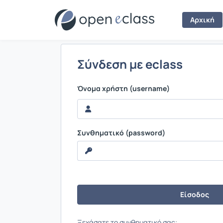
Σύνδεση
Αρχική
Σύνδεση με eclass
Όνομα χρήστη (username)
Συνθηματικό (password)
Ξεχάσατε το συνθηματικό σας;