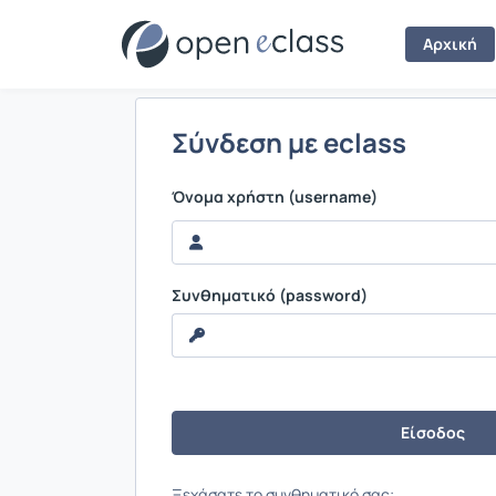
Σύνδεση
Αρχική
Σύνδεση με eclass
Όνομα χρήστη (username)
Συνθηματικό (password)
Ξεχάσατε το συνθηματικό σας;