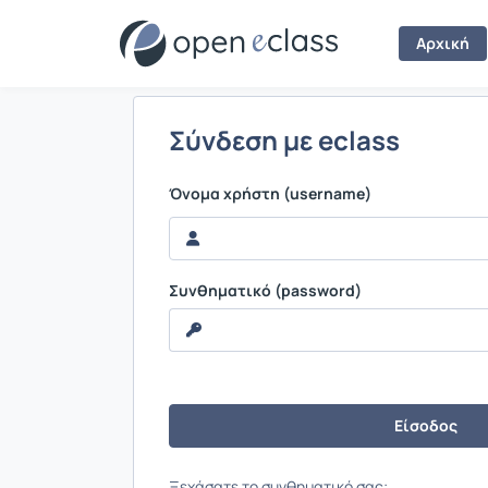
Σύνδεση
Αρχική
Σύνδεση με eclass
Όνομα χρήστη (username)
Συνθηματικό (password)
Ξεχάσατε το συνθηματικό σας;