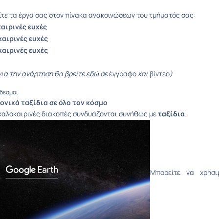
τε τα έργα σας στον πίνακα ανακοινώσεων του τμήματός σας:
καιρινές ευχές
καιρινές ευχές
καιρινές ευχές
για την ανάρτηση θα βρείτε εδώ σε
έγγραφο
και
βίντεο
)
δεσμοι
ονικά ταξίδια σε όλο τον κόσμο
καλοκαιρινές διακοπές συνδυάζονται συνήθως με
ταξίδια
.
Μπορείτε να χρησ