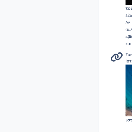
τα
εξω
Αν
συλ
εβ
και
Σύν
Iσ
ισ