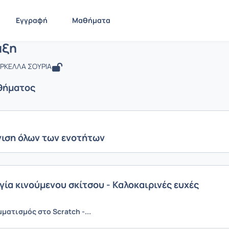
ΠΕ - Ε' Τάξη
ΤΠΕ - Ε' Τάξη
Ενότητες μαθήματος
Εγγραφή
Μαθήματα
άξη
ΑΡΚΕΛΛΑ ΣΟΥΡΙΑ
θήματος
ιση όλων των ενοτήτων
γία κινούμενου σκίτσου - Καλοκαιρινές ευχές
ατισμός στο Scratch -...