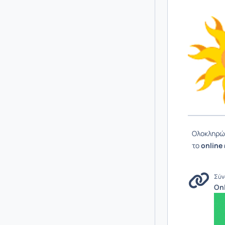
Ολοκληρών
το
online
Σύν
On