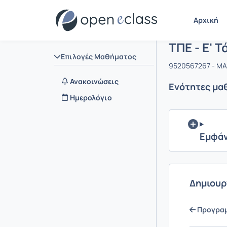
Μάθημα : Τ
Αρχική Σελίδα
Αρχική
ΤΠΕ - Ε' Τ
Επιλογές Μαθήματος
9520567267 - Μ
Ανακοινώσεις
Ενότητες μα
Ημερολόγιο
Εμφάν
Δημιουρ
Προγραμμ