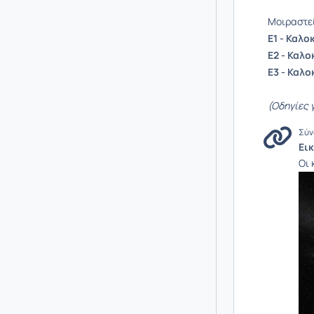
Μοιραστεί
E1 - Καλο
E2 - Καλο
E3 - Καλο
(Οδηγίες 
Σύν
Εικ
Οι 