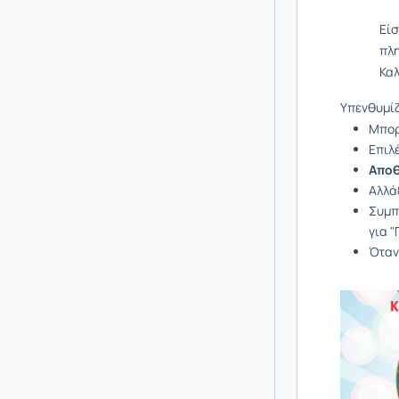
Είσ
πλη
Καλ
Υπενθυμίζ
Μπορ
Επιλ
Απο
Αλλά
Συμπ
για 
Όταν