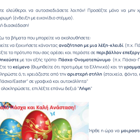
τε ελεύθεροι να αυτοσχεδιάσετε λοιπόν! Προσέξτε μόνο να μην χ
ρωμή (ένδειξη με εικονίδιο στέμμα).
ή διασκέδαση!
ω τα βήματα που μπορείτε να ακολουθήσετε:
είτε να ξεκινήσετε κάνοντας
αναζήτηση με μια λέξη-κλειδί
(π.χ. Π
έξτε το πρότυπο που σας αρέσει και περάστε σε
περιβάλλον επεξερ
θηκεύστε
με τον εξής τρόπο:
Πάσχα
-
Ονοματεπώνυμο
(π.χ. Πάσχα-Γ
ξτε το
κείμενο
(θυμηθείτε ότι προτιμάμε τα Ελληνικά) και τη
γραμμα
ληρώστε ό,τι χρειάζεστε από την
αριστερή στήλη
(στοιχεία, φόντο,
"Πάσχα/Easter" σε γραφικά και αυτοκόλλητα"
 ολοκληρώσετε, επιλέξτε επάνω δεξιά "
Λήψη
"
Ήρθε η ώρα να
μοιραστ