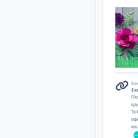
Σύν
Σχ
Πλ
ερ
To
αφί
και