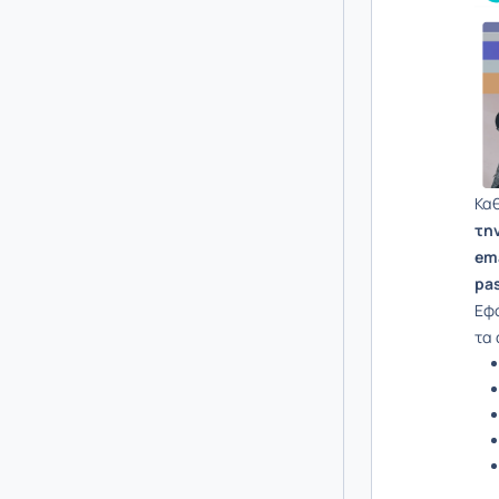
Καθ
την
em
pa
Εφό
τα 