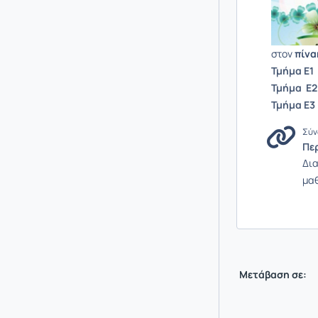
στον
πίνα
Τμήμα Ε1
Τμήμα Ε2
Τμήμα Ε3
Σύν
Πε
Δια
μα
Μετάβαση σε: