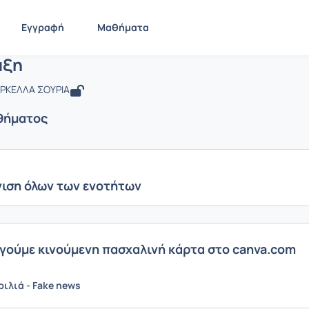
ΠΕ - Ε' Τάξη
ΤΠΕ - Ε' Τάξη
Ενότητες μαθήματος
Εγγραφή
Μαθήματα
άξη
ΑΡΚΕΛΛΑ ΣΟΥΡΙΑ
θήματος
ιση όλων των ενοτήτων
γούμε κινούμενη πασχαλινή κάρτα στο canva.com
ιλιά - Fake news