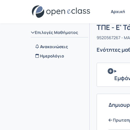
Μάθημα : Τ
Αρχική Σελίδα
Αρχική
ΤΠΕ - Ε' Τ
Επιλογές Μαθήματος
9520567267 - Μ
Ανακοινώσεις
Ενότητες μα
Ημερολόγιο
Εμφάν
Δημιουρ
Πρωταπρ