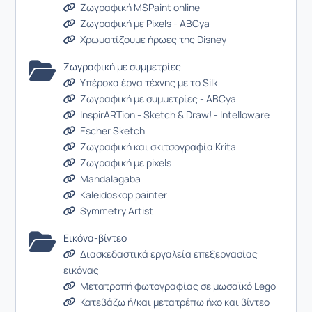
Ζωγραφική MSPaint online
Ζωγραφική με Pixels - ABCya
Χρωματίζουμε ήρωες της Disney
Ζωγραφική με συμμετρίες
Υπέροχα έργα τέχνης με το Silk
Ζωγραφική με συμμετρίες - ABCya
InspirARTion - Sketch & Draw! - Intelloware
Escher Sketch
Ζωγραφική και σκιτσογραφία Krita
Ζωγραφική με pixels
Mandalagaba
Κaleidoskop painter
Symmetry Artist
Εικόνα-βίντεο
Διασκεδαστικά εργαλεία επεξεργασίας
εικόνας
Μετατροπή φωτογραφίας σε μωσαϊκό Lego
Κατεβάζω ή/και μετατρέπω ήχο και βίντεο