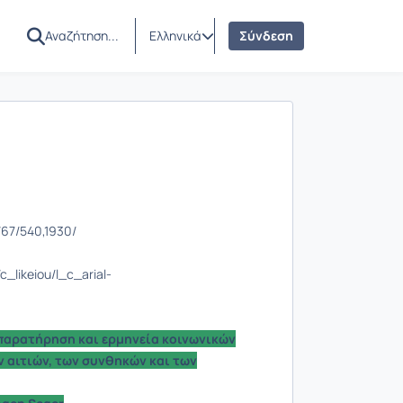
Ελληνικά
Σύνδεση
/67/540,1930/
c_likeiou/l_c_arial-
 παρατήρηση και ερμηνεία κοινωνικών
 αιτιών, των συνθηκών και των