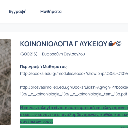
Εγγραφή
Μαθήματα
ΚΟΙΝΩΝΙΟΛΟΓΙΑ Γ ΛΥΚΕΙΟΥ
(SOC216) - Ευφροσύνη Σεγίσογλου
Περιγραφή Μαθήματος
http://ebooks.edu.gr/modules/ebook/show.php/DSGL-C109
http://prosvasimo.iep.edu.gr/Books/Eidikh-Agwgh-PI/books/
18b/l_c_koinoniologia_18b/l_c_koinoniologia_tem_18b.pdf
Η κοινωνιολογία είναι η συστηματική και ελεγχόμενη
σχέσεων κανονικά επαναλαμβανόμενων, καθώς και των
συνεπειών τους.