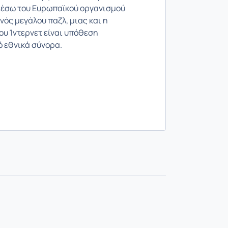
 μέσω του Ευρωπαϊκού οργανισμού
νός μεγάλου παζλ, μιας και η
υ Ίντερνετ είναι υπόθεση
ό εθνικά σύνορα.