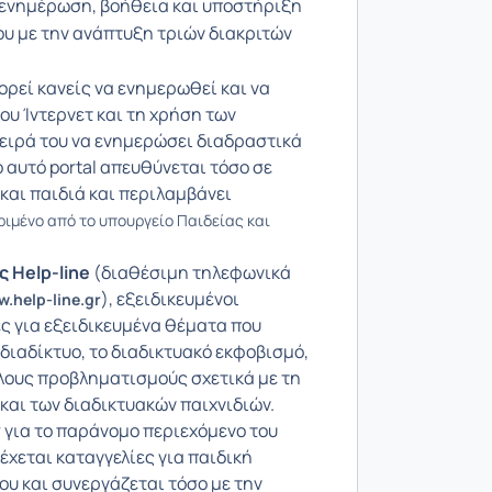
 ενημέρωση, βοήθεια και υποστήριξη
ου με την ανάπτυξη τριών διακριτών
ρεί κανείς να ενημερωθεί και να
ου Ίντερνετ και τη χρήση των
 σειρά του να ενημερώσει διαδραστικά
ό αυτό portal απευθύνεται τόσο σε
 και παιδιά και περιλαμβάνει
κριμένο από το υπουργείο Παιδείας και
 Ηelp-line
(διαθέσιμη τηλεφωνικά
), εξειδικευμένοι
.help-line.gr
ς για εξειδικευμένα θέματα που
διαδίκτυο, το διαδικτυακό εκφοβισμό,
λλους προβληματισμούς σχετικά με τη
και των διαδικτυακών παιχνιδιών.
ν
για το παράνομο περιεχόμενο του
δέχεται καταγγελίες για παιδική
υ και συνεργάζεται τόσο με την