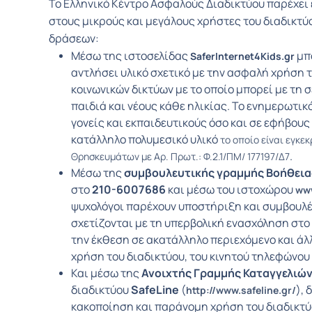
Το Ελληνικό Κέντρο Ασφαλούς Διαδικτύου παρέχει
στους μικρούς και μεγάλους χρήστες του διαδικτύ
δράσεων:
Μέσω της ιστοσελίδας
μπο
SaferInternet4Kids.gr
αντλήσει υλικό σχετικό με την ασφαλή χρήση τ
κοινωνικών δικτύων με το οποίο μπορεί με τη
παιδιά και νέους κάθε ηλικίας. Το ενημερωτικ
γονείς και εκπαιδευτικούς όσο και σε εφήβους
κατάλληλο πολυμεσικό υλικό
το οποίο είναι εγκε
.
Θρησκευμάτων με Αρ. Πρωτ.: Φ.2.1/ΠΜ/ 177197/Δ7
Μέσω της
συμβουλευτικής γραμμής Βοήθειας
στο
210-6007686
και μέσω του ιστοχώρου
www
ψυχολόγοι παρέχουν υποστήριξη και συμβουλέ
σχετίζονται με τη υπερβολική ενασχόληση στο 
την έκθεση σε ακατάλληλο περιεχόμενο και ά
χρήση του διαδικτύου, του κινητού τηλεφώνου 
Και μέσω της
Ανοιχτής Γραμμής Καταγγελιώ
διαδικτύου
SafeLine
(
), 
http://www.safeline.gr/
κακοποίηση και παράνομη χρήση του διαδικτύο