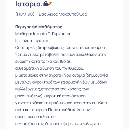
Iστορία.
(HUM190) - Βασίλειος Μακρυπούλιας
Περιγραφή Μαθήματος
Μάθημα: Ιστορία Γ΄Γυμνασίου.
Κεφάλαιο πρώτο:
Οι απαρχές διαμόρφωσης του νεωτέρου κόσμου.
1.Σημαντικές μεταβολές που συντελέσθηκαν στην
ευρώπη κατά το 17ο και 18ο αι.
α.θεαματική αύξηση του πληθυσμού.
β.μεταβολές στην αγροτική οικονομία(δημιουργία
μεγάλων αγροκτημάτων,εφαρμογή νέων μεθόδων
καλλιέργειας,επέκταση της χρήσης των
μηχανημάτων)-αγροτική επανάσταση.
γ.αναπτύχθηκε το εμπόριο ανάμεσα στην ευρώπη-
ασία και αμερική.Παρατηρήθηκε λοιπόν
συσσώρευση πλούτου.
δ.Η αύξηση της ζήτησης έφερε μεταβολές στη