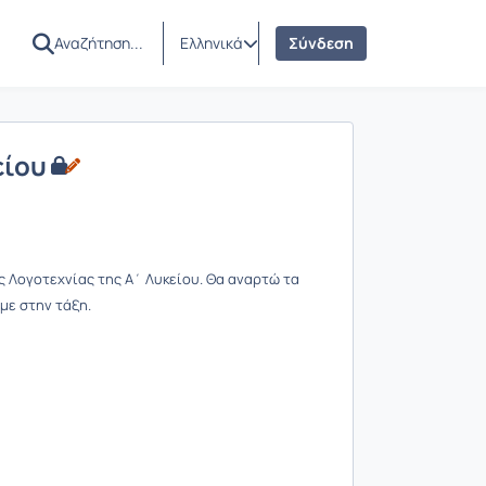
Ελληνικά
Σύνδεση
είου
ς Λογοτεχνίας της Α΄ Λυκείου. Θα αναρτώ τα
με στην τάξη.