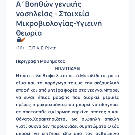
Α΄Βοηθών γενικής
νοσηλείας - Στοιχεία
Μικροβιολογίας-Υγιεινή
θεωρία
(111) - Ε.Π.Α.Σ. Ρέντη
Περιγραφή Μαθήματος
ΗΠΑΤΙΤΙΔΑ Β
Η ηπατίτιδα Β οφείλεται σε ιό.Μεταδίδεται με το
αίμα και τα παράγωγά του,με την σεξουαλική
επαφή και από μητέρα φορέα στο νεογνό.Μπορεί
να είναι ήπιας μορφής που διαρκεί μερικές
ημέρες ή μακροχρόνια,που μπορεί να οδηγήσει
σε ηπατοπάθεια,κίρρωση,καρκίνο ήπατος ή και
θάνατο.Χαρακτηρίζεται ως σιωπηλή απειλή
γιατί συχνά δεν παρουσιάζει συμπτώματα.Ο ιός
μπορεί να επιζήσει έξω από τον ανθρώπινο