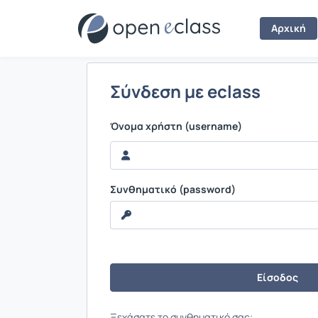
Σύνδεση
Αρχική
Σύνδεση με eclass
Όνομα χρήστη (username)
Συνθηματικό (password)
Ξεχάσατε το συνθηματικό σας;