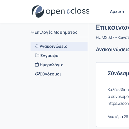
Μάθημα : Ε
Αρχική Σελίδα
Αρχική
Επικοινων
Επιλογές Μαθήματος
HUM2037 - Κωνστα
Ανακοινώσεις
Ανακοινώσει
Έγγραφα
Ημερολόγιο
Σύνδεσμ
Σύνδεσμοι
Καλή εβδομ
ο σύνδεσμός
https://zo
Δευτέρα 26 