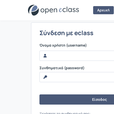
Σύνδεση
Αρχική
Σύνδεση με eclass
Όνομα χρήστη (username)
Συνθηματικό (password)
Ξεχάσατε το συνθηματικό σας;