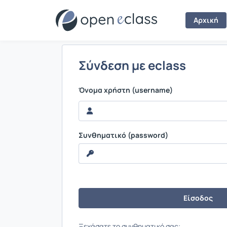
Σύνδεση
Αρχική
Σύνδεση με eclass
Όνομα χρήστη (username)
Συνθηματικό (password)
Ξεχάσατε το συνθηματικό σας;